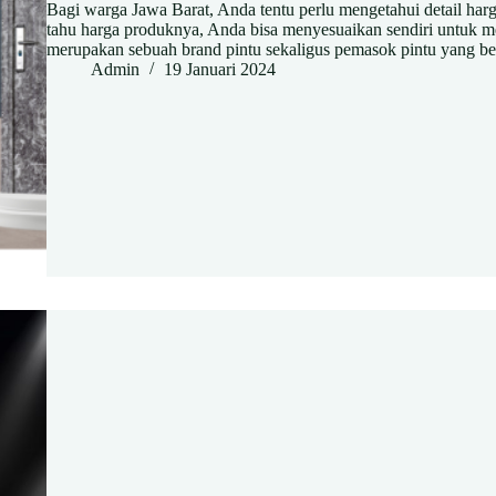
Bagi warga Jawa Barat, Anda tentu perlu mengetahui detail har
tahu harga produknya, Anda bisa menyesuaikan sendiri untuk mem
merupakan sebuah brand pintu sekaligus pemasok pintu yang b
Admin
19 Januari 2024