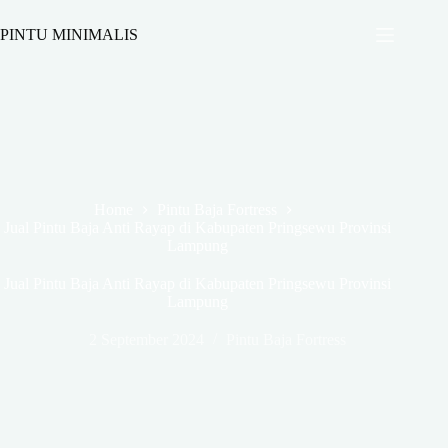
PINTU MINIMALIS
Home
Pintu Baja Fortress
Jual Pintu Baja Anti Rayap di Kabupaten Pringsewu Provinsi
Lampung
Jual Pintu Baja Anti Rayap di Kabupaten Pringsewu Provinsi
Lampung
2 September 2024
Pintu Baja Fortress