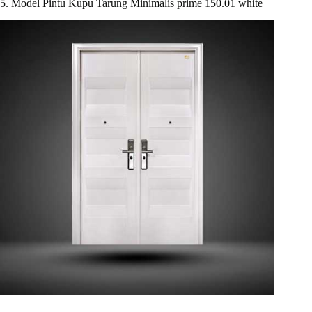
5. Model Pintu Kupu Tarung Minimalis prime 150.01 white